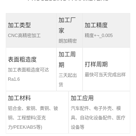
加工厂
加工类型
加工精度
家
CNC高精密加工
精度+¬_0.005
朗加精密
加工周
表面粗造度
打样周期
期
加工表面粗造度可达
最快可当天完成出样
三天起出
Ra1.6
货
加工材料
加工应用
铝合金、紫铜、黄铜、铍
汽车配件、电子外壳、模
铜、工程塑料(亚克
具、自动化设备配件、医疗
力/PEEK/ABS等)
设备等