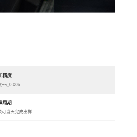
工精度
+¬_0.005
样周期
快可当天完成出样