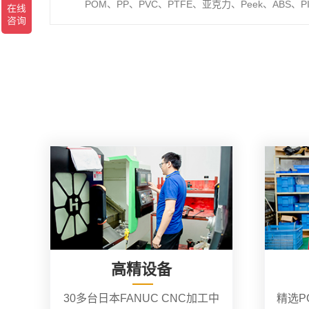
POM、PP、PVC、PTFE、亚克力、Peek、ABS、P
高精设备
30多台日本FANUC CNC加工中
精选P