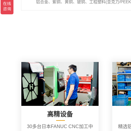
铝合金、紫铜、黄铜、铍铜、工程塑料(亚克力/PEEK/
高精设备
30多台日本FANUC CNC加工中
精选