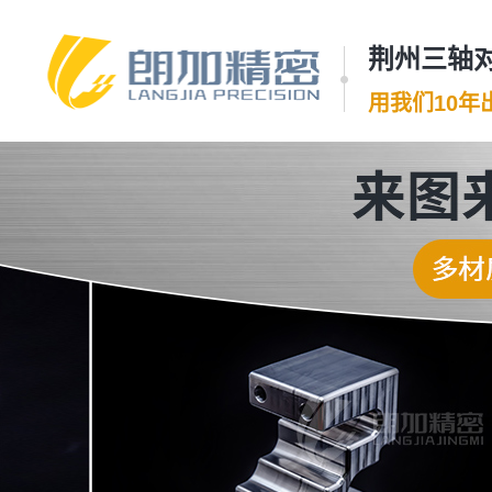
荆州三轴对
用我们10