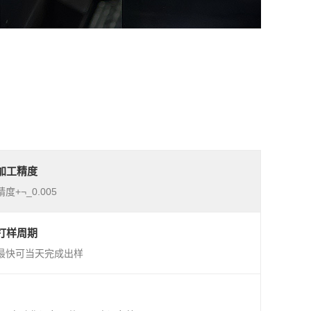
加工精度
精度+¬_0.005
打样周期
最快可当天完成出样