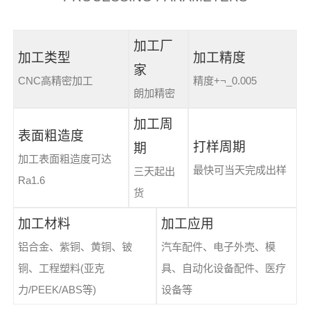
加工厂
加工类型
加工精度
家
CNC高精密加工
精度+¬_0.005
朗加精密
加工周
表面粗造度
打样周期
期
加工表面粗造度可达
最快可当天完成出样
三天起出
Ra1.6
货
加工材料
加工应用
铝合金、紫铜、黄铜、铍
汽车配件、电子外壳、模
铜、工程塑料(亚克
具、自动化设备配件、医疗
力/PEEK/ABS等)
设备等