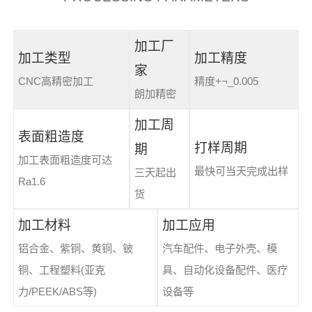
加工厂
加工类型
加工精度
家
CNC高精密加工
精度+¬_0.005
朗加精密
加工周
表面粗造度
打样周期
期
加工表面粗造度可达
最快可当天完成出样
三天起出
Ra1.6
货
加工材料
加工应用
铝合金、紫铜、黄铜、铍
汽车配件、电子外壳、模
铜、工程塑料(亚克
具、自动化设备配件、医疗
力/PEEK/ABS等)
设备等