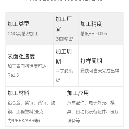
加工厂
加工类型
加工精度
家
CNC高精密加工
精度+¬_0.005
朗加精密
加工周
表面粗造度
打样周期
期
加工表面粗造度可达
最快可当天完成出样
三天起出
Ra1.6
货
加工材料
加工应用
铝合金、紫铜、黄铜、铍
汽车配件、电子外壳、模
铜、工程塑料(亚克
具、自动化设备配件、医疗
力/PEEK/ABS等)
设备等