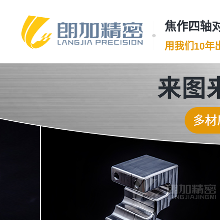
焦作四轴对
用我们10