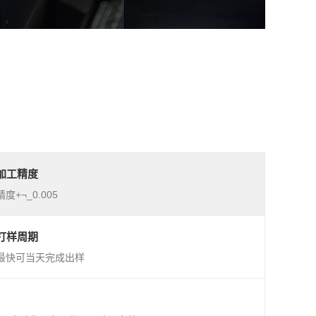
加工精度
精度+¬_0.005
打样周期
最快可当天完成出样