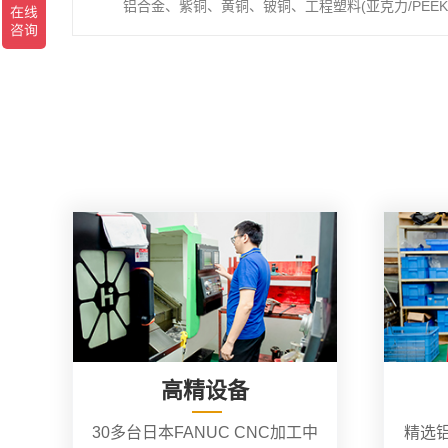
铝合金、紫铜、黄铜、铍铜、工程塑料(亚克力/PEEK/
高精设备
30多台日本FANUC CNC加工中
精选