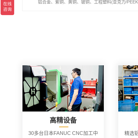
铝合金、紫铜、黄铜、铍铜、工程塑料(亚克力/PEEK/
高精设备
30多台日本FANUC CNC加工中
精选