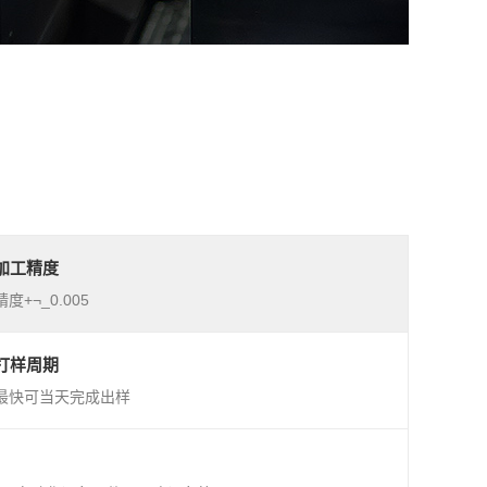
加工精度
精度+¬_0.005
打样周期
最快可当天完成出样