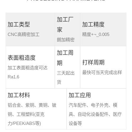
加工厂
加工类型
加工精度
家
CNC高精密加工
精度+¬_0.005
朗加精密
加工周
表面粗造度
打样周期
期
加工表面粗造度可达
最快可当天完成出样
三天起出
Ra1.6
货
加工材料
加工应用
铝合金、紫铜、黄铜、铍
汽车配件、电子外壳、模
铜、工程塑料(亚克
具、自动化设备配件、医疗
力/PEEK/ABS等)
设备等