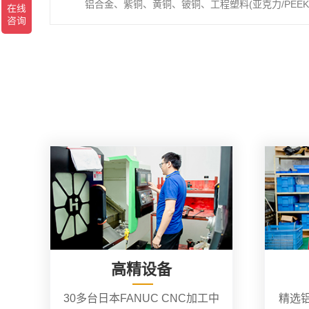
铝合金、紫铜、黄铜、铍铜、工程塑料(亚克力/PEEK/
高精设备
30多台日本FANUC CNC加工中
精选