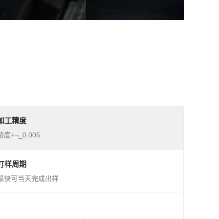
加工精度
精度+¬_0.005
打样周期
最快可当天完成出样