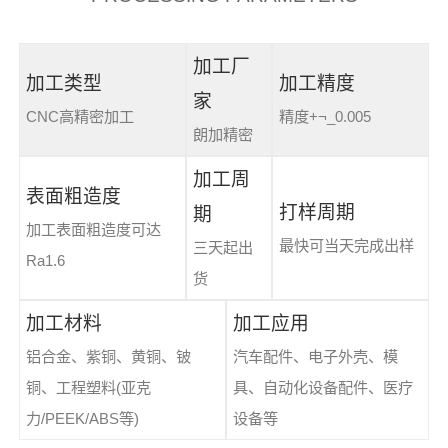
加工厂
加工类型
加工精度
家
CNC高精密加工
精度+¬_0.005
朗加精密
加工周
表面粗造度
打样周期
期
加工表面粗造度可达
最快可当天完成出样
三天起出
Ra1.6
货
加工材料
加工应用
铝合金、紫铜、黄铜、铍
汽车配件、电子外壳、模
铜、工程塑料(亚克
具、自动化设备配件、医疗
力/PEEK/ABS等)
设备等