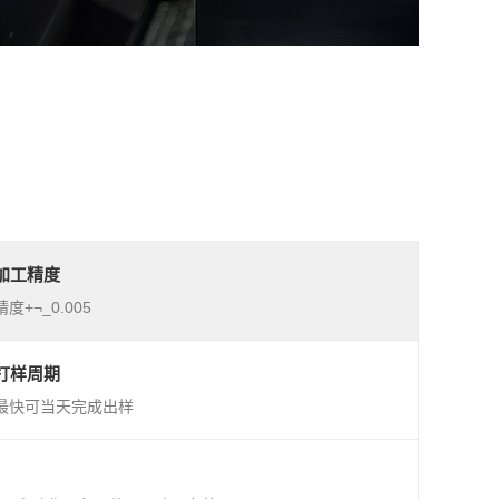
加工精度
精度+¬_0.005
打样周期
最快可当天完成出样