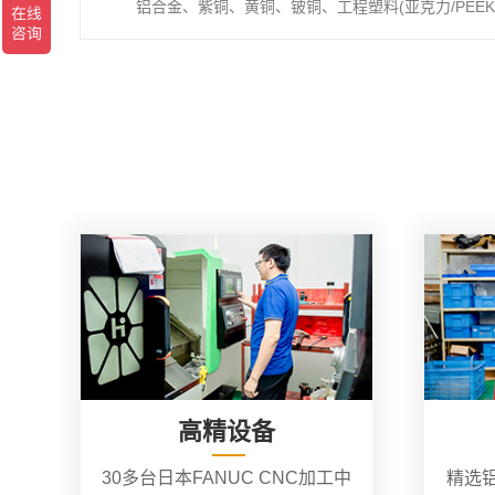
铝合金、紫铜、黄铜、铍铜、工程塑料(亚克力/PEEK/
高精设备
30多台日本FANUC CNC加工中
精选