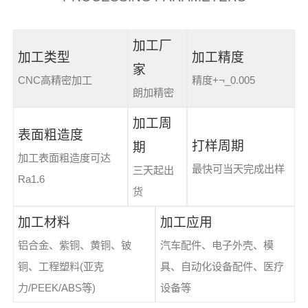
加工厂
加工类型
加工精度
家
CNC高精密加工
精度+¬_0.005
朗加精密
加工周
表面粗造度
打样周期
期
加工表面粗造度可达
最快可当天完成出样
三天起出
Ra1.6
货
加工材料
加工应用
铝合金、紫铜、黄铜、铍
汽车配件、电子外壳、模
铜、工程塑料(亚克
具、自动化设备配件、医疗
力/PEEK/ABS等)
设备等