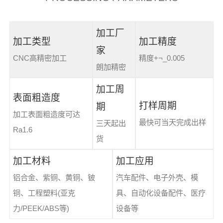
加工厂
加工类型
加工精度
家
CNC高精密加工
精度+¬_0.005
朗加精密
加工周
表面粗造度
打样周期
期
加工表面粗造度可达
最快可当天完成出样
三天起出
Ra1.6
货
加工材料
加工应用
铝合金、紫铜、黄铜、铍
汽车配件、电子外壳、模
铜、工程塑料(亚克
具、自动化设备配件、医疗
力/PEEK/ABS等)
设备等