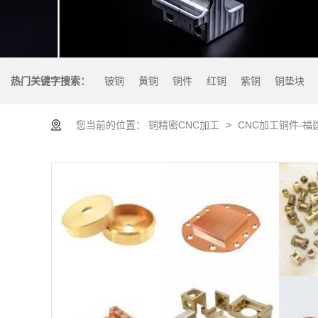
热门关键字搜索：
铍铜
黄铜
铜件
红铜
紫铜
铜垫块
您当前的位置：
铜精密CNC加工
>
CNC加工铜件-福