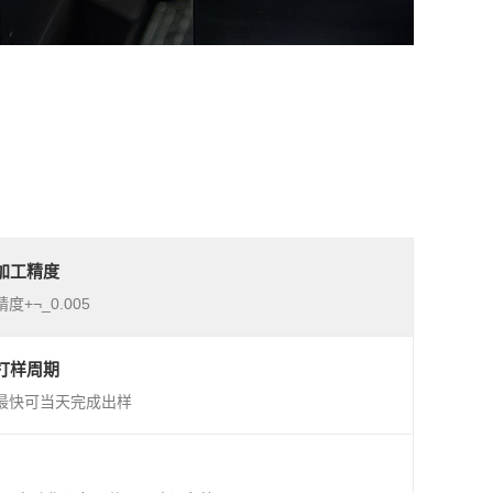
加工精度
精度+¬_0.005
打样周期
最快可当天完成出样