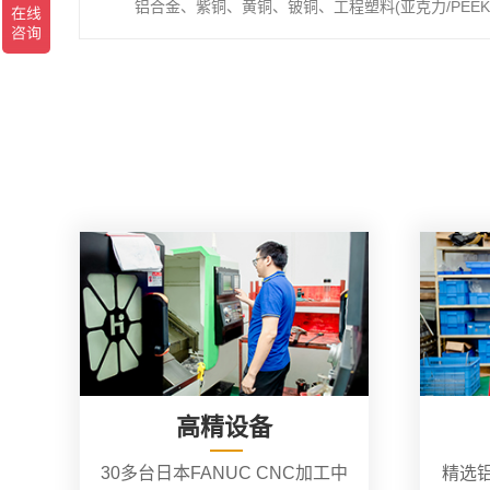
铝合金、紫铜、黄铜、铍铜、工程塑料(亚克力/PEEK/
高精设备
30多台日本FANUC CNC加工中
精选