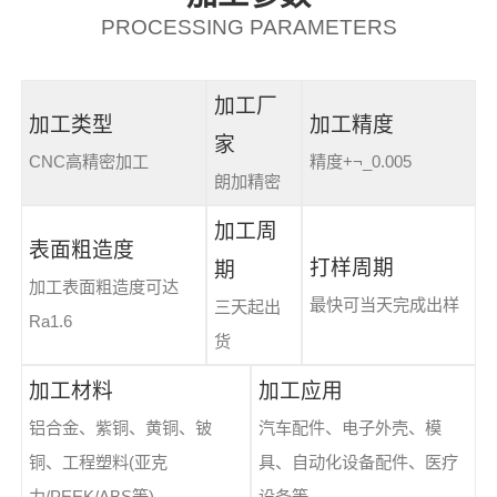
PROCESSING PARAMETERS
加工厂
加工类型
加工精度
家
CNC高精密加工
精度+¬_0.005
朗加精密
加工周
表面粗造度
打样周期
期
加工表面粗造度可达
最快可当天完成出样
三天起出
Ra1.6
货
加工材料
加工应用
铝合金、紫铜、黄铜、铍
汽车配件、电子外壳、模
铜、工程塑料(亚克
具、自动化设备配件、医疗
力/PEEK/ABS等)
设备等