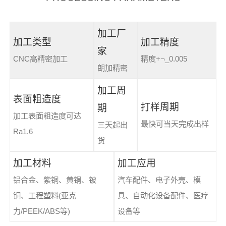
加工厂
加工类型
加工精度
家
CNC高精密加工
精度+¬_0.005
朗加精密
加工周
表面粗造度
打样周期
期
加工表面粗造度可达
最快可当天完成出样
三天起出
Ra1.6
货
加工材料
加工应用
铝合金、紫铜、黄铜、铍
汽车配件、电子外壳、模
铜、工程塑料(亚克
具、自动化设备配件、医疗
力/PEEK/ABS等)
设备等