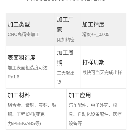
加工厂
加工类型
加工精度
家
CNC高精密加工
精度+¬_0.005
朗加精密
加工周
表面粗造度
打样周期
期
加工表面粗造度可达
最快可当天完成出样
三天起出
Ra1.6
货
加工材料
加工应用
铝合金、紫铜、黄铜、铍
汽车配件、电子外壳、模
铜、工程塑料(亚克
具、自动化设备配件、医疗
力/PEEK/ABS等)
设备等