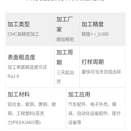
加工厂
加工类型
加工精度
家
CNC高精密加工
精度+¬_0.005
朗加精密
加工周
表面粗造度
打样周期
期
加工表面粗造度可达
最快可当天完成出样
三天起出
Ra1.6
货
加工材料
加工应用
铝合金、紫铜、黄铜、铍
汽车配件、电子外壳、模
铜、工程塑料(亚克
具、自动化设备配件、医疗
力/PEEK/ABS等)
设备等