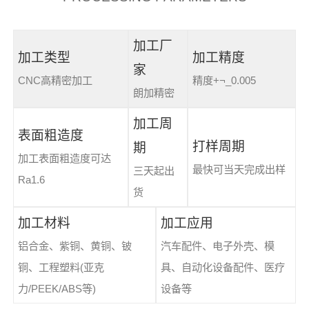
加工厂
加工类型
加工精度
家
CNC高精密加工
精度+¬_0.005
朗加精密
加工周
表面粗造度
打样周期
期
加工表面粗造度可达
最快可当天完成出样
三天起出
Ra1.6
货
加工材料
加工应用
铝合金、紫铜、黄铜、铍
汽车配件、电子外壳、模
铜、工程塑料(亚克
具、自动化设备配件、医疗
力/PEEK/ABS等)
设备等