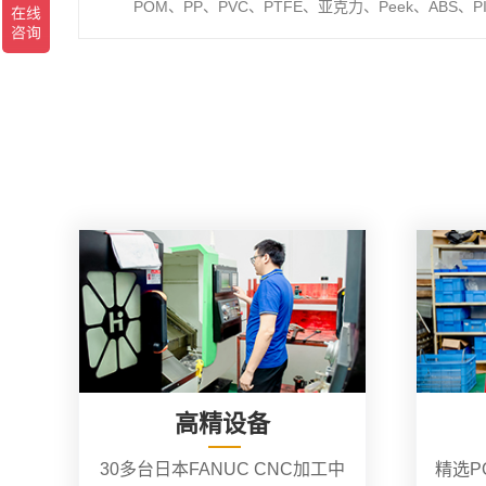
POM、PP、PVC、PTFE、亚克力、Peek、ABS、P
高精设备
30多台日本FANUC CNC加工中
精选P