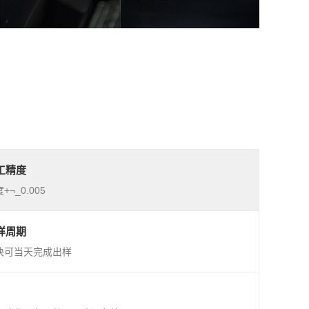
工精度
+¬_0.005
样周期
快可当天完成出样