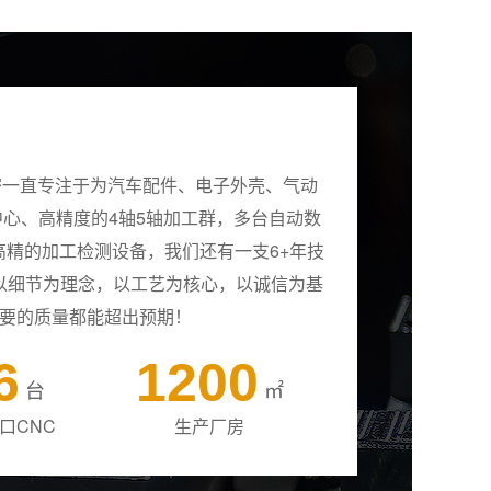
密一直专注于为汽车配件、电子外壳、气动
中心、高精度的4轴5轴加工群，多台自动数
精的加工检测设备，我们还有一支6+年技
以细节为理念，以工艺为核心，以诚信为基
要的质量都能超出预期！
6
1200
台
㎡
口CNC
生产厂房