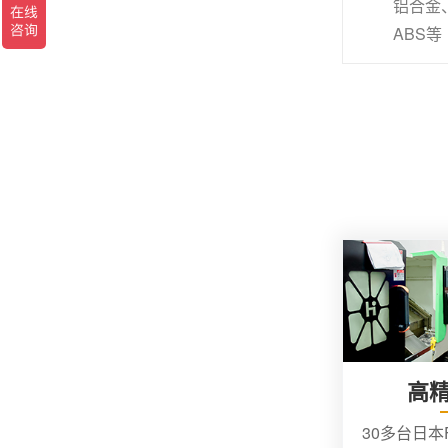
铝合金
ABS等
高
30多台日本F