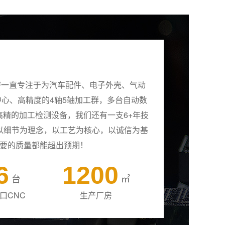
密一直专注于为汽车配件、电子外壳、气动
中心、高精度的4轴5轴加工群，多台自动数
精的加工检测设备，我们还有一支6+年技
以细节为理念，以工艺为核心，以诚信为基
要的质量都能超出预期！
6
1200
台
㎡
口CNC
生产厂房