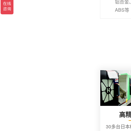
铝合金
ABS等
高
30多台日本F