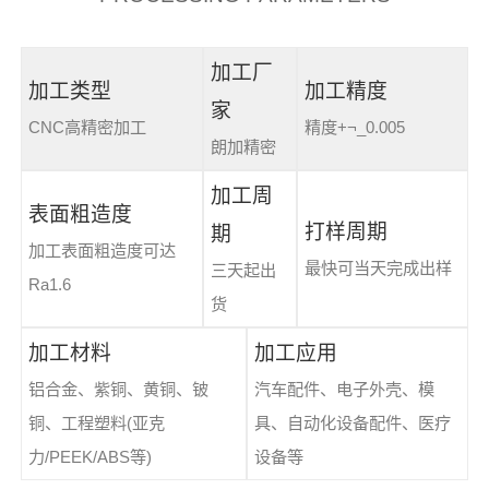
加工厂
加工类型
加工精度
家
CNC高精密加工
精度+¬_0.005
朗加精密
加工周
表面粗造度
打样周期
期
加工表面粗造度可达
最快可当天完成出样
三天起出
Ra1.6
货
加工材料
加工应用
铝合金、紫铜、黄铜、铍
汽车配件、电子外壳、模
铜、工程塑料(亚克
具、自动化设备配件、医疗
力/PEEK/ABS等)
设备等