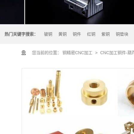
热门关键字搜索：
铍铜
黄铜
铜件
红铜
紫铜
铜垫块
您当前的位置：
铜精密CNC加工
>
CNC加工铜件-葫