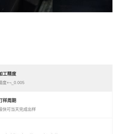
加工精度
精度+¬_0.005
打样周期
最快可当天完成出样