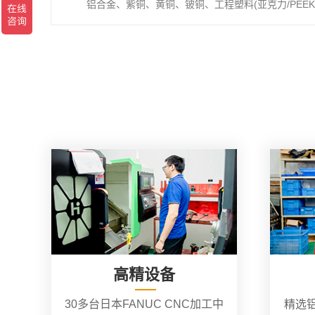
铝合金、紫铜、黄铜、铍铜、工程塑料(亚克力/PEEK/
高精设备
30多台日本FANUC CNC加工中
精选