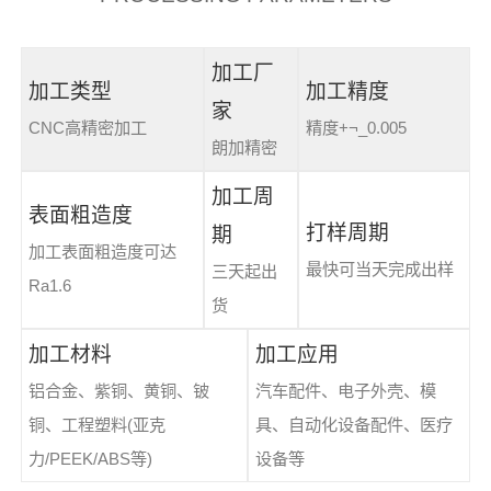
加工厂
加工类型
加工精度
家
CNC高精密加工
精度+¬_0.005
朗加精密
加工周
表面粗造度
打样周期
期
加工表面粗造度可达
最快可当天完成出样
三天起出
Ra1.6
货
加工材料
加工应用
铝合金、紫铜、黄铜、铍
汽车配件、电子外壳、模
铜、工程塑料(亚克
具、自动化设备配件、医疗
力/PEEK/ABS等)
设备等