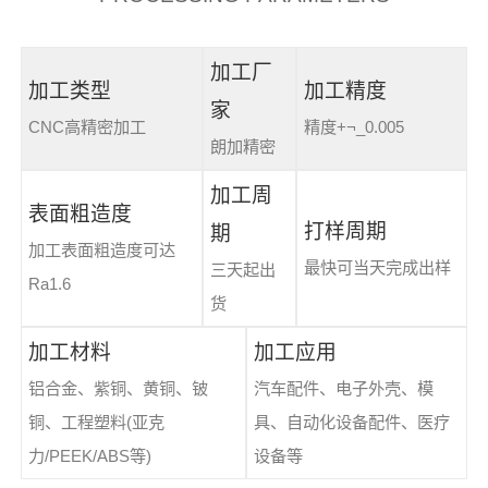
加工厂
加工类型
加工精度
家
CNC高精密加工
精度+¬_0.005
朗加精密
加工周
表面粗造度
打样周期
期
加工表面粗造度可达
最快可当天完成出样
三天起出
Ra1.6
货
加工材料
加工应用
铝合金、紫铜、黄铜、铍
汽车配件、电子外壳、模
铜、工程塑料(亚克
具、自动化设备配件、医疗
力/PEEK/ABS等)
设备等