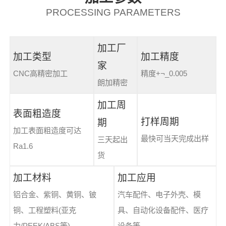
PROCESSING PARAMETERS
加工厂
加工类型
加工精度
家
CNC高精密加工
精度+¬_0.005
朗加精密
加工周
表面粗造度
打样周期
期
加工表面粗造度可达
最快可当天完成出样
三天起出
Ra1.6
货
加工材料
加工应用
铝合金、紫铜、黄铜、铍
汽车配件、电子外壳、模
铜、工程塑料(亚克
具、自动化设备配件、医疗
力/PEEK/ABS等)
设备等