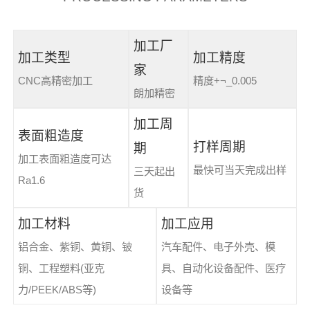
加工厂
加工类型
加工精度
家
CNC高精密加工
精度+¬_0.005
朗加精密
加工周
表面粗造度
打样周期
期
加工表面粗造度可达
最快可当天完成出样
三天起出
Ra1.6
货
加工材料
加工应用
铝合金、紫铜、黄铜、铍
汽车配件、电子外壳、模
铜、工程塑料(亚克
具、自动化设备配件、医疗
力/PEEK/ABS等)
设备等