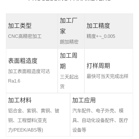
加工厂
加工类型
加工精度
家
CNC高精密加工
精度+¬_0.005
朗加精密
加工周
表面粗造度
打样周期
期
加工表面粗造度可达
最快可当天完成出样
三天起出
Ra1.6
货
加工材料
加工应用
铝合金、紫铜、黄铜、铍
汽车配件、电子外壳、模
铜、工程塑料(亚克
具、自动化设备配件、医疗
力/PEEK/ABS等)
设备等