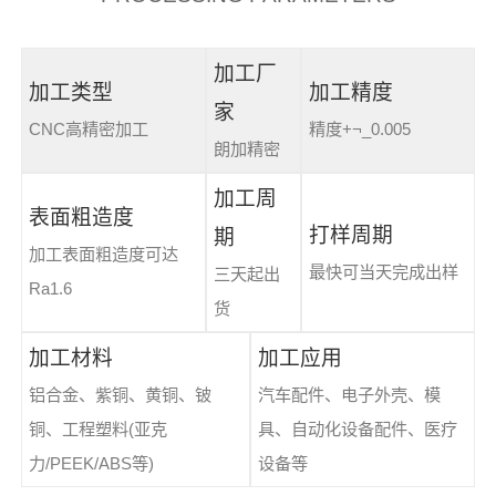
加工厂
加工类型
加工精度
家
CNC高精密加工
精度+¬_0.005
朗加精密
加工周
表面粗造度
打样周期
期
加工表面粗造度可达
最快可当天完成出样
三天起出
Ra1.6
货
加工材料
加工应用
铝合金、紫铜、黄铜、铍
汽车配件、电子外壳、模
铜、工程塑料(亚克
具、自动化设备配件、医疗
力/PEEK/ABS等)
设备等