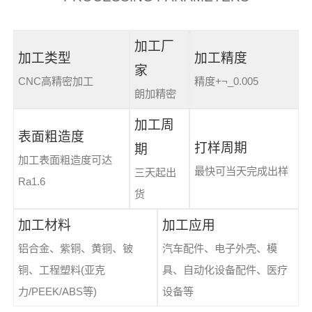
加工厂
加工类型
加工精度
家
CNC高精密加工
精度+¬_0.005
朗加精密
加工周
表面粗造度
打样周期
期
加工表面粗造度可达
最快可当天完成出样
三天起出
Ra1.6
货
加工材料
加工应用
铝合金、紫铜、黄铜、铍
汽车配件、电子外壳、模
铜、工程塑料(亚克
具、自动化设备配件、医疗
力/PEEK/ABS等)
设备等