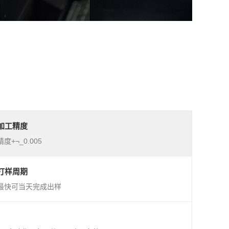
加工精度
精度+¬_0.005
打样周期
最快可当天完成出样