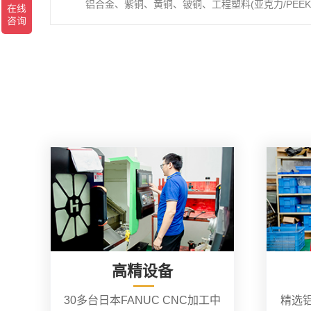
铝合金、紫铜、黄铜、铍铜、工程塑料(亚克力/PEEK/
高精设备
30多台日本FANUC CNC加工中
精选