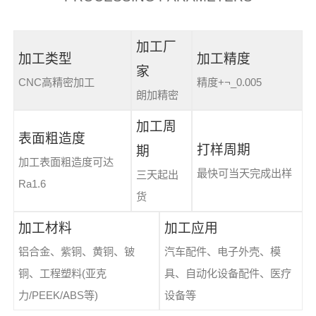
加工厂
加工类型
加工精度
家
CNC高精密加工
精度+¬_0.005
朗加精密
加工周
表面粗造度
打样周期
期
加工表面粗造度可达
最快可当天完成出样
三天起出
Ra1.6
货
加工材料
加工应用
铝合金、紫铜、黄铜、铍
汽车配件、电子外壳、模
铜、工程塑料(亚克
具、自动化设备配件、医疗
力/PEEK/ABS等)
设备等